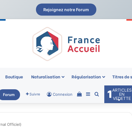
Rejoignez notre Forum
Boutique
Naturalisation
Régularisation
Titres de 
ARTICLES
1
Voir votre panier
Sidebar (barre laté
Rechercher
EN
Suivre
Connexion
Forum
VEDETTE
nal Officiel)