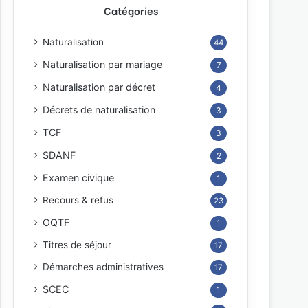
Catégories
Naturalisation
44
Naturalisation par mariage
7
Naturalisation par décret
4
Décrets de naturalisation
3
TCF
3
SDANF
2
Examen civique
1
Recours & refus
23
OQTF
1
Titres de séjour
17
Démarches administratives
17
SCEC
1