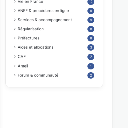
Vie en France
12
ANEF & procédures en ligne
9
Services & accompagnement
9
Régularisation
8
Préfectures
8
Aides et allocations
3
CAF
2
Ameli
1
Forum & communauté
2