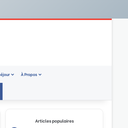
séjour
À Propos
rale)
Articles populaires