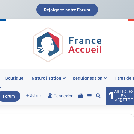
Rejoignez notre Forum
Boutique
Naturalisation
Régularisation
Titres de 
ARTICLES
1
Voir votre panier
Sidebar (barre laté
Rechercher
EN
Suivre
Connexion
Forum
VEDETTE