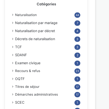
Catégories
Naturalisation
44
Naturalisation par mariage
7
Naturalisation par décret
4
Décrets de naturalisation
3
TCF
3
SDANF
2
Examen civique
1
Recours & refus
23
OQTF
1
Titres de séjour
17
Démarches administratives
17
SCEC
1