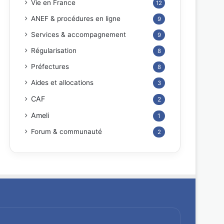
Vie en France
12
ANEF & procédures en ligne
9
Services & accompagnement
9
Régularisation
8
Préfectures
8
Aides et allocations
3
CAF
2
Ameli
1
Forum & communauté
2