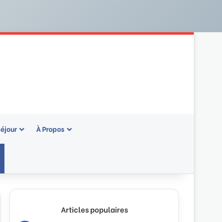
séjour
À Propos
rale)
Articles populaires