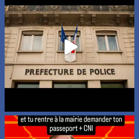
Ah cette Naturalisation
!
...
2
0