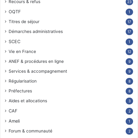
Recours & refus
23
OQTF
1
Titres de séjour
17
Démarches administratives
17
SCEC
1
Vie en France
12
ANEF & procédures en ligne
9
Services & accompagnement
9
Régularisation
8
Préfectures
8
Aides et allocations
3
CAF
2
Ameli
1
Forum & communauté
2