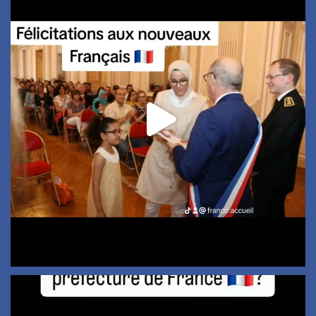
...
7
0
Quelle est selon vous la pire préfecture de France
...
3
2