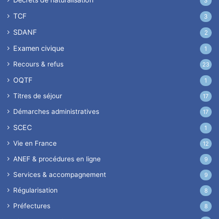
3
TCF
3
SDANF
2
Examen civique
1
Recours & refus
23
OQTF
1
Titres de séjour
17
Démarches administratives
17
SCEC
1
Vie en France
12
ANEF & procédures en ligne
9
Services & accompagnement
9
Régularisation
8
Préfectures
8