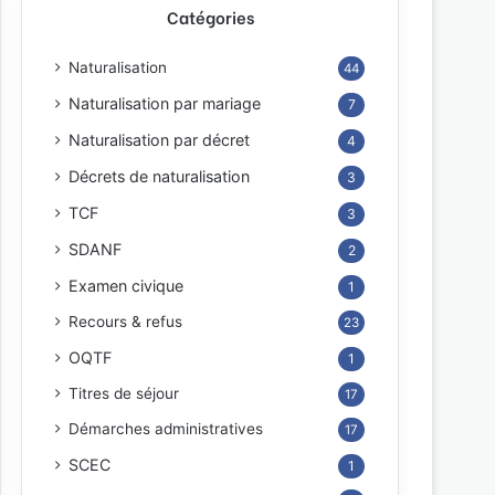
Catégories
Naturalisation
44
Naturalisation par mariage
7
Naturalisation par décret
4
Décrets de naturalisation
3
TCF
3
SDANF
2
Examen civique
1
Recours & refus
23
OQTF
1
Titres de séjour
17
Démarches administratives
17
SCEC
1