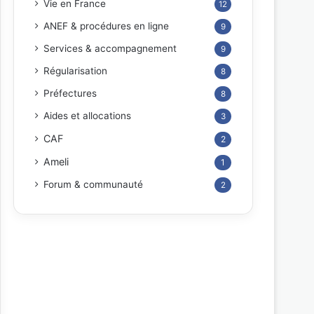
Vie en France
12
ANEF & procédures en ligne
9
Services & accompagnement
9
Régularisation
8
Préfectures
8
Aides et allocations
3
CAF
2
Ameli
1
Forum & communauté
2