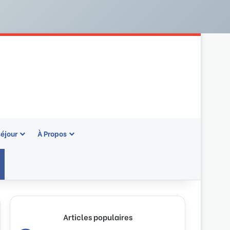
séjour
À Propos
rale)
Articles populaires