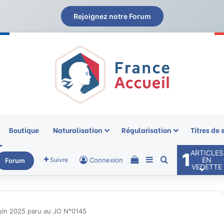
Rejoignez notre Forum
Boutique
Naturalisation
Régularisation
Titres de 
ARTICLES
1
Voir votre panier
Sidebar (barre laté
Rechercher
EN
Suivre
Connexion
Forum
VEDETTE
Juin 2025 paru au JO N°0145